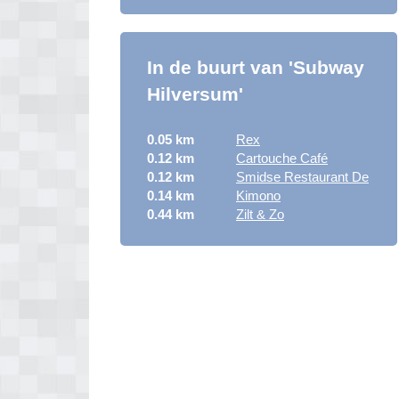
In de buurt van 'Subway
Hilversum'
0.05 km
Rex
0.12 km
Cartouche Café
0.12 km
Smidse Restaurant De
0.14 km
Kimono
0.44 km
Zilt & Zo