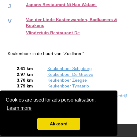
Japans Restaurant Ni Hao Watami
J
Van der Linde Kastenwanden, Badkamers &
V
Keukens
Vlindertuin Restaurant De
Keukenboer in de buurt van "Zuidlaren"
2.61 km
Keukenboer Schipborg
2.97 km
Keukenboer De Groeve
3.70 km
Keukenboer Zeegse
3.79 km
Keukenboer Tynaarlo
Bent of kent u een Keukenboer in Zuidlaren?
Meld een bedrijf
Cookies are used for ads personalisation.
gratis aan
Learn more
Akkoord
Disclaimer