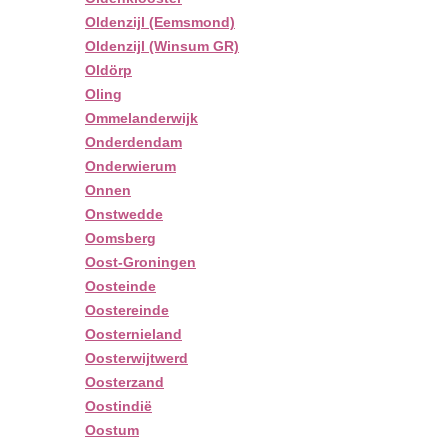
Oldenzijl (Eemsmond)
Oldenzijl (Winsum GR)
Oldörp
Oling
Ommelanderwijk
Onderdendam
Onderwierum
Onnen
Onstwedde
Oomsberg
Oost-Groningen
Oosteinde
Oostereinde
Oosternieland
Oosterwijtwerd
Oosterzand
Oostindië
Oostum