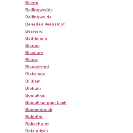
Beerta
Bellingwedde
Bellingwolde
Beneden Veensloot
Beswerd
Bethlehem
Bierum
Biessum
Blauw
Blauwestad
Blekslage
Blijham
Blokum
Boerakker
Boerakker gem Leek
Boerenstreek
Bokhörn
Bokkebuurt
Bolshuizen