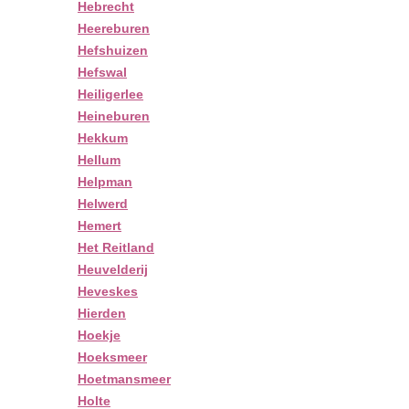
Hebrecht
Heereburen
Hefshuizen
Hefswal
Heiligerlee
Heineburen
Hekkum
Hellum
Helpman
Helwerd
Hemert
Het Reitland
Heuvelderij
Heveskes
Hierden
Hoekje
Hoeksmeer
Hoetmansmeer
Holte