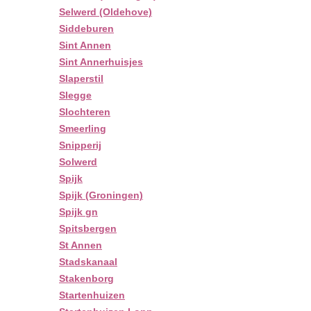
Selwerd (Oldehove)
Siddeburen
Sint Annen
Sint Annerhuisjes
Slaperstil
Slegge
Slochteren
Smeerling
Snipperij
Solwerd
Spijk
Spijk (Groningen)
Spijk gn
Spitsbergen
St Annen
Stadskanaal
Stakenborg
Startenhuizen