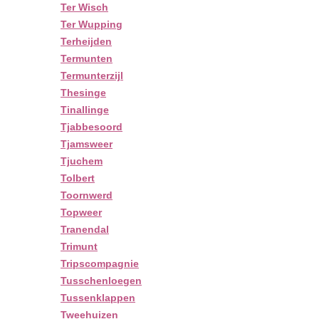
Ter Wisch
Ter Wupping
Terheijden
Termunten
Termunterzijl
Thesinge
Tinallinge
Tjabbesoord
Tjamsweer
Tjuchem
Tolbert
Toornwerd
Topweer
Tranendal
Trimunt
Tripscompagnie
Tusschenloegen
Tussenklappen
Tweehuizen