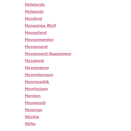
Holwierde
Holwinde
Honderd
Hongerige Wolf
Hoogeland
Hoogemeeden
Hoogezand
Hoogezand-Sappemeer
Hoogkerk
Hoogwatum
Hoornderveen
Hoornsedijk
Hornhuizen
Horsten
Houwerzijl
Huizinge
Höchte
Höfte