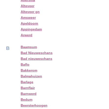
Allersma
Alteveer
Alteveer gn
Amsweer
Apeldoorn
Appingedam
Arwerd
Baamsum
B
Bad Nieuweschans
Bad nieuweschans
Baflo
Bakkerom
Balmahuizen
Barlage
Barnflair
Barnwerd
Bedum
Beersterhoogen