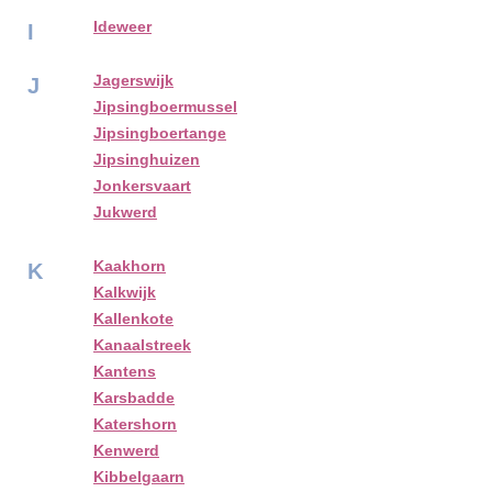
Ideweer
I
Jagerswijk
J
Jipsingboermussel
Jipsingboertange
Jipsinghuizen
Jonkersvaart
Jukwerd
Kaakhorn
K
Kalkwijk
Kallenkote
Kanaalstreek
Kantens
Karsbadde
Katershorn
Kenwerd
Kibbelgaarn