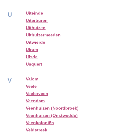
Uiteinde
U
Uiterburen
Uithuizen
Uithuizermeeden
Uitwierde
Ulrum
Ulsda
Usquert
Valom
V
Veele
Veelerveen
Veendam
Veenhuizen (Noordbroek)
Veenhuizen (Onstwedde)
Veenkoloniën
Veldstreek