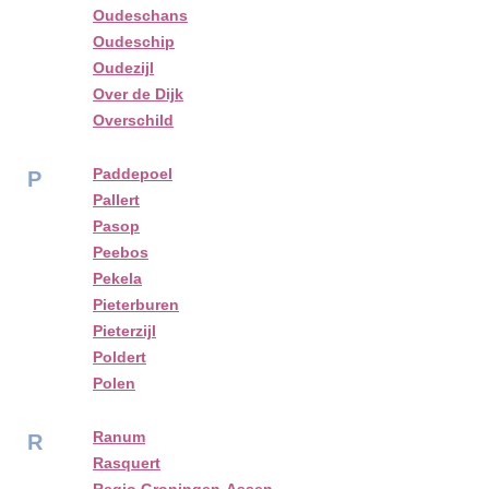
Oudeschans
Oudeschip
Oudezijl
Over de Dijk
Overschild
Paddepoel
P
Pallert
Pasop
Peebos
Pekela
Pieterburen
Pieterzijl
Poldert
Polen
Ranum
R
Rasquert