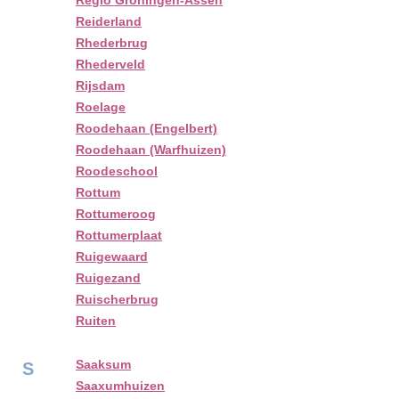
Regio Groningen-Assen
Reiderland
Rhederbrug
Rhederveld
Rijsdam
Roelage
Roodehaan (Engelbert)
Roodehaan (Warfhuizen)
Roodeschool
Rottum
Rottumeroog
Rottumerplaat
Ruigewaard
Ruigezand
Ruischerbrug
Ruiten
Saaksum
S
Saaxumhuizen