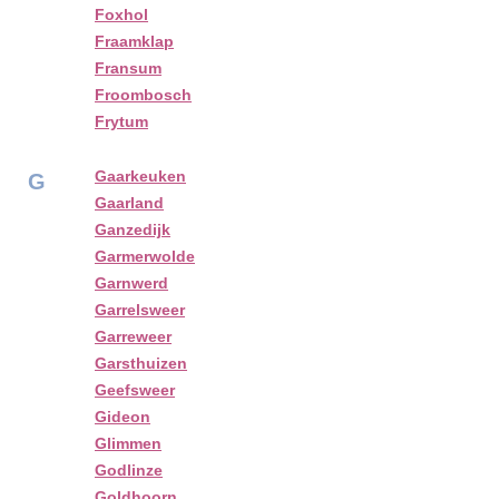
Foxhol
Fraamklap
Fransum
Froombosch
Frytum
Gaarkeuken
G
Gaarland
Ganzedijk
Garmerwolde
Garnwerd
Garrelsweer
Garreweer
Garsthuizen
Geefsweer
Gideon
Glimmen
Godlinze
Goldhoorn