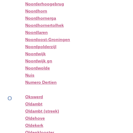
Noorderhoogebrug
Noordhorn
Noordhornerga
Noordhornertolhek
Noordlaren
Noordoost-Groningen
Noordpolderzijl
Noordwijk
Noordwijk gn
Noordwolde
Nuis
Numero Dertien
Okswerd
O
Oldambt
Oldambt (streek)
Oldehove
Oldekerk
Oldenklooster