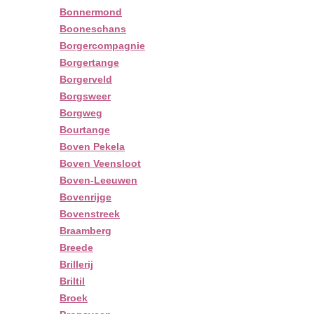
Bonnermond
Booneschans
Borgercompagnie
Borgertange
Borgerveld
Borgsweer
Borgweg
Bourtange
Boven Pekela
Boven Veensloot
Boven-Leeuwen
Bovenrijge
Bovenstreek
Braamberg
Breede
Brillerij
Briltil
Broek