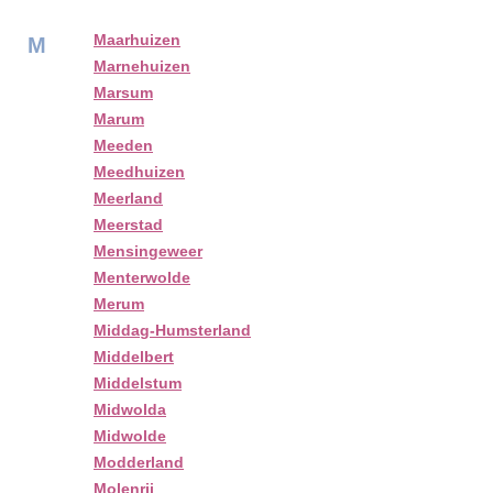
Maarhuizen
M
Marnehuizen
Marsum
Marum
Meeden
Meedhuizen
Meerland
Meerstad
Mensingeweer
Menterwolde
Merum
Middag-Humsterland
Middelbert
Middelstum
Midwolda
Midwolde
Modderland
Molenrij