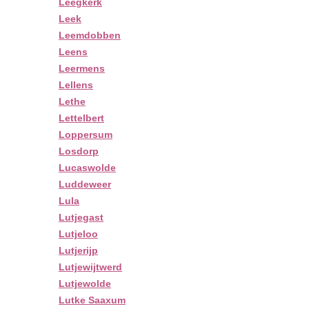
Leegkerk
Leek
Leemdobben
Leens
Leermens
Lellens
Lethe
Lettelbert
Loppersum
Losdorp
Lucaswolde
Luddeweer
Lula
Lutjegast
Lutjeloo
Lutjerijp
Lutjewijtwerd
Lutjewolde
Lutke Saaxum