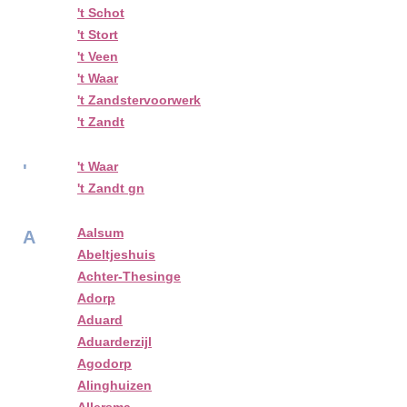
't Schot
't Stort
't Veen
't Waar
't Zandstervoorwerk
't Zandt
't Waar
'
't Zandt gn
Aalsum
A
Abeltjeshuis
Achter-Thesinge
Adorp
Aduard
Aduarderzijl
Agodorp
Alinghuizen