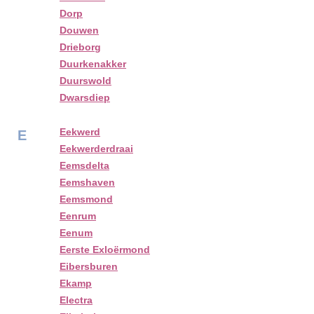
Dorp
Douwen
Drieborg
Duurkenakker
Duurswold
Dwarsdiep
Eekwerd
E
Eekwerderdraai
Eemsdelta
Eemshaven
Eemsmond
Eenrum
Eenum
Eerste Exloërmond
Eibersburen
Ekamp
Electra