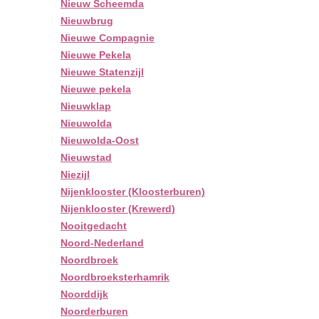
Nieuw Scheemda
Nieuwbrug
Nieuwe Compagnie
Nieuwe Pekela
Nieuwe Statenzijl
Nieuwe pekela
Nieuwklap
Nieuwolda
Nieuwolda-Oost
Nieuwstad
Niezijl
Nijenklooster (Kloosterburen)
Nijenklooster (Krewerd)
Nooitgedacht
Noord-Nederland
Noordbroek
Noordbroeksterhamrik
Noorddijk
Noorderburen