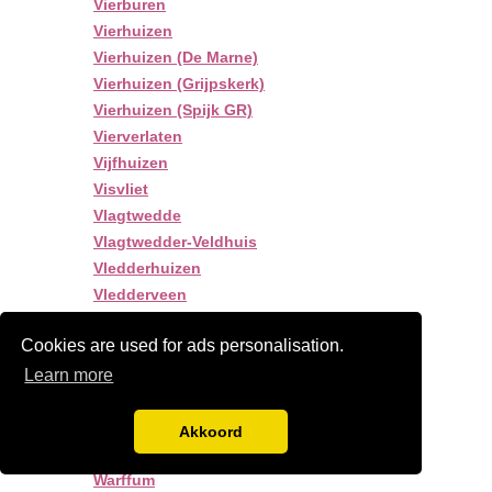
Vierburen
Vierhuizen
Vierhuizen (De Marne)
Vierhuizen (Grijpskerk)
Vierhuizen (Spijk GR)
Vierverlaten
Vijfhuizen
Visvliet
Vlagtwedde
Vlagtwedder-Veldhuis
Vledderhuizen
Vledderveen
Vledderveen gn
Cookies are used for ads personalisation.
Vosseberg
Vriescheloo
Learn more
Wadwerd
W
Akkoord
Wagenborgen
Warffum