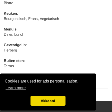
Bistro
Keuken
:
Bourgondisch, Frans, Vegetarisch
Menu's
:
Diner, Lunch
Gevestigd in
:
Herberg
Buiten eten
:
Terras
Betalingsmogelijkheden
:
Cookies are used for ads personalisation.
Pin, Contant
Learn more
Akkoord
Disclaimer