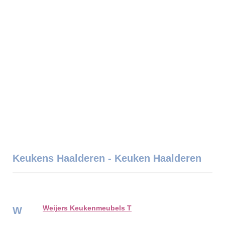
Keukens Haalderen - Keuken Haalderen
Weijers Keukenmeubels T
W