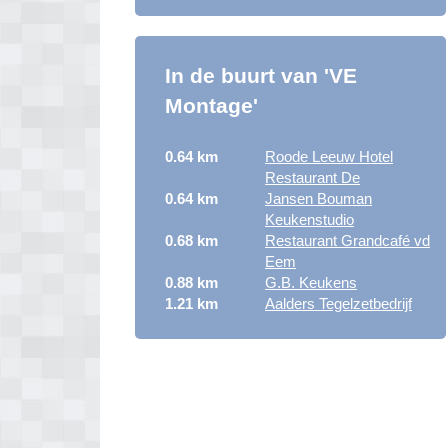
In de buurt van 'VE
Montage'
0.64 km
Roode Leeuw Hotel
Restaurant De
0.64 km
Jansen Bouman
Keukenstudio
0.68 km
Restaurant Grandcafé vd
Eem
0.88 km
G.B. Keukens
1.21 km
Aalders Tegelzetbedrijf