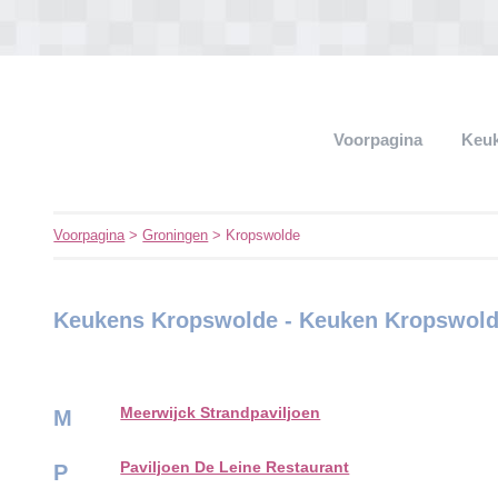
Voorpagina
Keu
Voorpagina
>
Groningen
> Kropswolde
Keukens Kropswolde - Keuken Kropswol
Meerwijck Strandpaviljoen
M
Paviljoen De Leine Restaurant
P