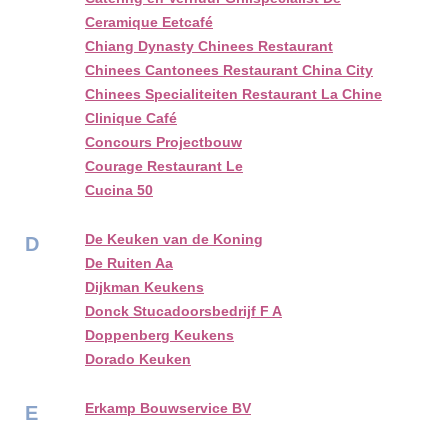
Ceramique Eetcafé
Chiang Dynasty Chinees Restaurant
Chinees Cantonees Restaurant China City
Chinees Specialiteiten Restaurant La Chine
Clinique Café
Concours Projectbouw
Courage Restaurant Le
Cucina 50
De Keuken van de Koning
D
De Ruiten Aa
Dijkman Keukens
Donck Stucadoorsbedrijf F A
Doppenberg Keukens
Dorado Keuken
Erkamp Bouwservice BV
E