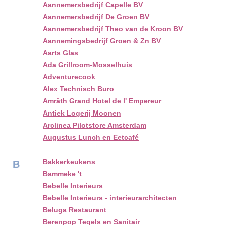
Aannemersbedrijf Capelle BV
Aannemersbedrijf De Groen BV
Aannemersbedrijf Theo van de Kroon BV
Aannemingsbedrijf Groen & Zn BV
Aarts Glas
Ada Grillroom-Mosselhuis
Adventurecook
Alex Technisch Buro
Amrâth Grand Hotel de l' Empereur
Antiek Logerij Moonen
Arclinea Pilotstore Amsterdam
Augustus Lunch en Eetcafé
Bakkerkeukens
B
Bammeke 't
Bebelle Interieurs
Bebelle Interieurs - interieurarchitecten
Beluga Restaurant
Berenpop Tegels en Sanitair