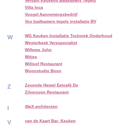
Versani Keukens Badkamers Tegels
Villa loca
Voogel Aannemingsbedrijf
Vos badkamers tegels installatie BV
WG Keuken Installatie Techniek Onderhoud
W
Westerbeek Versspecialist
Willems John
Witjes
Witloof Restaurant
Woonstudio Boon
Zevende Hemel Eetcafé De
Z
Zilverzoen Restaurant
iNeX architecten
I
van de Kaart Bar- Keuken
V