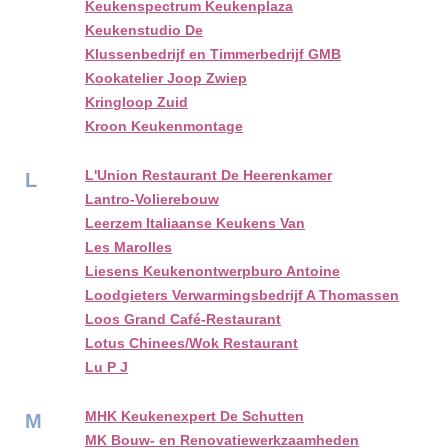
Keukenspectrum Keukenplaza
Keukenstudio De
Klussenbedrijf en Timmerbedrijf GMB
Kookatelier Joop Zwiep
Kringloop Zuid
Kroon Keukenmontage
L'Union Restaurant De Heerenkamer
L
Lantro-Volierebouw
Leerzem Italiaanse Keukens Van
Les Marolles
Liesens Keukenontwerpburo Antoine
Loodgieters Verwarmingsbedrijf A Thomassen
Loos Grand Café-Restaurant
Lotus Chinees/Wok Restaurant
Lu P J
MHK Keukenexpert De Schutten
M
MK Bouw- en Renovatiewerkzaamheden