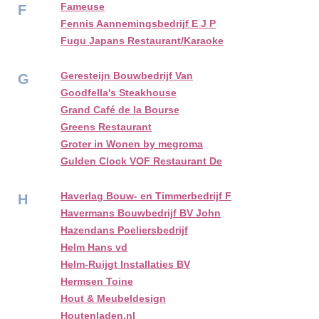
Fameuse
F
Fennis Aannemingsbedrijf E J P
Fugu Japans Restaurant/Karaoke
Geresteijn Bouwbedrijf Van
G
Goodfella's Steakhouse
Grand Café de la Bourse
Greens Restaurant
Groter in Wonen by megroma
Gulden Clock VOF Restaurant De
Haverlag Bouw- en Timmerbedrijf F
H
Havermans Bouwbedrijf BV John
Hazendans Poeliersbedrijf
Helm Hans vd
Helm-Ruijgt Installaties BV
Hermsen Toine
Hout & Meubeldesign
Houtenladen.nl