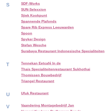
SDF-Works
S
SUN-Selexxion
Sjiek Kookpunt
Spannende Plafonds
Spare Rib Express Leeuwarden
Spoon
Spyker Design
Stefan Wesche
Surabaya Restaurant Indonesische Specialiteiten
Tennekan Eetcafé In de
T
Thais Specialiteitenrestaurant Sukhothai
Thomissen Bouwbedrijf
Triangel Restaurant
Ufuk Restaurant
U
Vaandering Montagebedrijf Jan
V