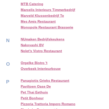
MTB Catering
Marcelis Interieurs Timmerbedrijf
Marveld Klussenbedrijf Te
Mes Amis Restaurant
Monopole Restaurant Brasserie
NUmaken Bedrijfskeukens
N
Nakoyashi BV
Nolet's Vistro Restaurant
Orgelke Bistro 't
O
Overbeek Interieurbouw
Panagiotis Grieks Restaurant
P
Paviljoen Oase De
Pet Thai Eethuis
Petit Bonheur
Pizzeria Trattoria Impero Romano