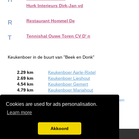
Hurk Interieurs Dirk-Jan vd
Restaurant Hommel De
R
Tennishal Ouwe Toren CV D' n
T
Keukenboer in de buurt van "Beek en Donk"
2.29 km
Keukenboer Aarle-Rixtel
2.69 km
Keukenboer Lieshout
4.54 km
Keukenboer Gemert
4.79 km
Keukenboer Mariahout
Bent of kent u een Keukenboer in Beek en Donk?
Meld een
Cookies are used for ads personalisation.
bedrijf gratis aan
Learn more
Akkoord
Disclaimer