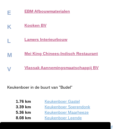
EBM Afbouwmaterialen
E
Kooken BV
K
Lamers Interieurbouw
L
Mei King Chinees-Indisch Restaurant
M
Vlassak Aannemingsmaatschappij BV
V
Keukenboer in de buurt van "Budel"
1.76 km
Keukenboer Gastel
3.39 km
Keukenboer Soerendonk
5.36 km
Keukenboer Maarheeze
8.08 km
Keukenboer Leende
Bent of kent u een Keukenboer in Budel?
Meld een bedrijf