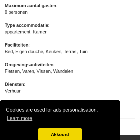
Maximum aantal gasten
:
8 personen
Type accommodatie
:
appartement, Kamer
Faciliteiten
:
Bed, Eigen douche, Keuken, Terras, Tuin
Omgevingsactiviteiten
:
Fietsen, Varen, Vissen, Wandelen
Diensten
:
Verhuur
Omgevingsfaciliteiten
:
Cookies are used for ads personalisation.
Zwembad
Learn more
Akkoord