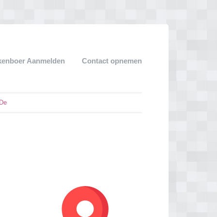
kenboer Aanmelden
Contact opnemen
 De