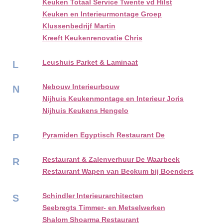
Keuken Totaal Service Twente vd Hilst
Keuken en Interieurmontage Groep
Klussenbedrijf Martin
Kreeft Keukenrenovatie Chris
Leushuis Parket & Laminaat
L
Nebouw Interieurbouw
N
Nijhuis Keukenmontage en Interieur Joris
Nijhuis Keukens Hengelo
Pyramiden Egyptisch Restaurant De
P
Restaurant & Zalenverhuur De Waarbeek
R
Restaurant Wapen van Beckum bij Boenders
Schindler Interieurarchitecten
S
Seebregts Timmer- en Metselwerken
Shalom Shoarma Restaurant