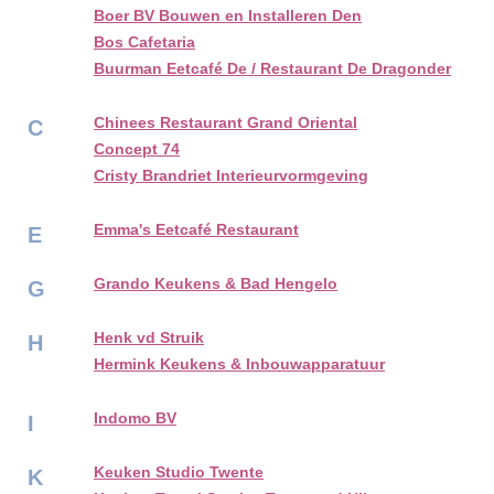
Boer BV Bouwen en Installeren Den
Bos Cafetaria
Buurman Eetcafé De / Restaurant De Dragonder
Chinees Restaurant Grand Oriental
C
Concept 74
Cristy Brandriet Interieurvormgeving
Emma's Eetcafé Restaurant
E
Grando Keukens & Bad Hengelo
G
Henk vd Struik
H
Hermink Keukens & Inbouwapparatuur
Indomo BV
I
Keuken Studio Twente
K