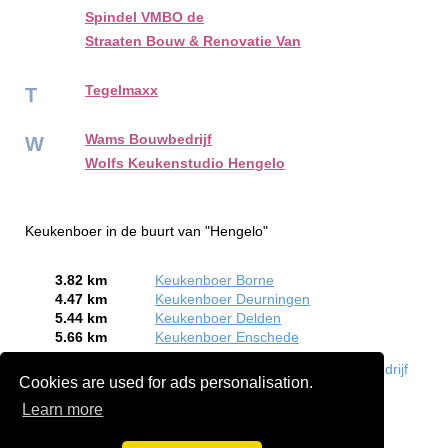
Spindel VMBO de
Straaten Bouw & Renovatie Van
Tegelmaxx
T
Wams Bouwbedrijf
W
Wolfs Keukenstudio Hengelo
Keukenboer in de buurt van "Hengelo"
3.82 km
Keukenboer Borne
4.47 km
Keukenboer Deurningen
5.44 km
Keukenboer Delden
5.66 km
Keukenboer Enschede
Bent of kent u een Keukenboer in Hengelo?
Meld een bedrijf
Cookies are used for ads personalisation.
gratis aan
Learn more