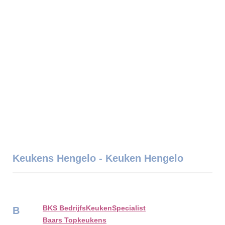
Keukens Hengelo - Keuken Hengelo
BKS BedrijfsKeukenSpecialist
B
Baars Topkeukens