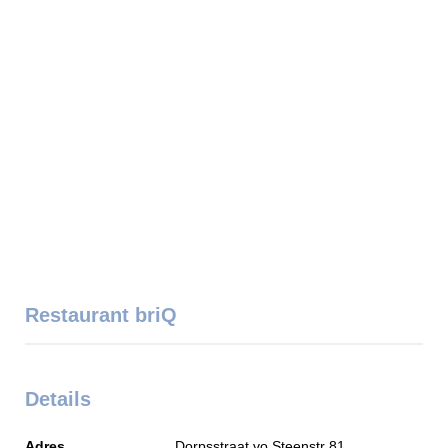
Restaurant briQ
Details
Adres
Dorpsstraat vo Steenstr 81