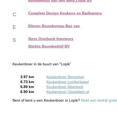
Bouwbedrijf van den Berg Lopik BV
Complete Design Keukens en Badkamers
C
Elteren Bouwbureau Bas van
E
Sjors Overbeek Interieurs
S
Stichts Bouwbedrijf BV
Keukenboer in de buurt van "Lopik"
3.97 km
Keukenboer Benschop
6.73 km
Keukenboer Lopikerkapel
6.89 km
Keukenboer Meerkerk
6.90 km
Keukenboer IJsselstein ut
Bent of kent u een Keukenboer in Lopik?
Meld een bedrijf grat