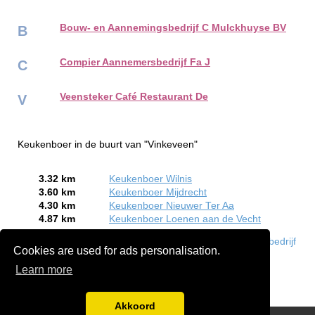
Bouw- en Aannemingsbedrijf C Mulckhuyse BV
B
Compier Aannemersbedrijf Fa J
C
Veensteker Café Restaurant De
V
Keukenboer in de buurt van "Vinkeveen"
3.32 km
Keukenboer Wilnis
3.60 km
Keukenboer Mijdrecht
4.30 km
Keukenboer Nieuwer Ter Aa
4.87 km
Keukenboer Loenen aan de Vecht
Bent of kent u een Keukenboer in Vinkeveen?
Meld een bedrijf
Cookies are used for ads personalisation.
gratis aan
Learn more
Akkoord