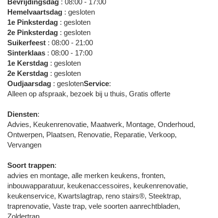
Bevrijdingsdag
: 08:00 - 17:00
Hemelvaartsdag
: gesloten
1e Pinksterdag
: gesloten
2e Pinksterdag
: gesloten
Suikerfeest
: 08:00 - 21:00
Sinterklaas
: 08:00 - 17:00
1e Kerstdag
: gesloten
2e Kerstdag
: gesloten
Oudjaarsdag
: gesloten
Service
:
Alleen op afspraak, bezoek bij u thuis, Gratis offerte
Diensten
:
Advies, Keukenrenovatie, Maatwerk, Montage, Onderhoud,
Ontwerpen, Plaatsen, Renovatie, Reparatie, Verkoop,
Vervangen
Soort trappen
:
advies en montage, alle merken keukens, fronten,
inbouwapparatuur, keukenaccessoires, keukenrenovatie,
keukenservice, Kwartslagtrap, reno stairs®, Steektrap,
traprenovatie, Vaste trap, vele soorten aanrechtbladen,
Zoldertrap