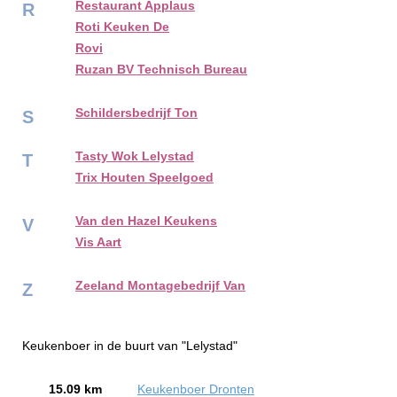
Restaurant Applaus
R
Roti Keuken De
Rovi
Ruzan BV Technisch Bureau
Schildersbedrijf Ton
S
Tasty Wok Lelystad
T
Trix Houten Speelgoed
Van den Hazel Keukens
V
Vis Aart
Zeeland Montagebedrijf Van
Z
Keukenboer in de buurt van "Lelystad"
15.09 km
Keukenboer Dronten