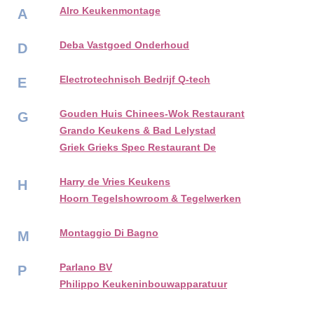
Alro Keukenmontage
A
Deba Vastgoed Onderhoud
D
Electrotechnisch Bedrijf Q-tech
E
Gouden Huis Chinees-Wok Restaurant
G
Grando Keukens & Bad Lelystad
Griek Grieks Spec Restaurant De
Harry de Vries Keukens
H
Hoorn Tegelshowroom & Tegelwerken
Montaggio Di Bagno
M
Parlano BV
P
Philippo Keukeninbouwapparatuur