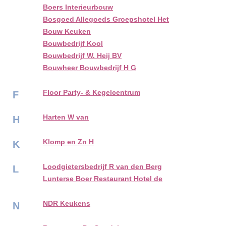
Boers Interieurbouw
Bosgoed Allegoeds Groepshotel Het
Bouw Keuken
Bouwbedrijf Kool
Bouwbedrijf W. Heij BV
Bouwheer Bouwbedrijf H G
Floor Party- & Kegelcentrum
F
Harten W van
H
Klomp en Zn H
K
Loodgietersbedrijf R van den Berg
L
Lunterse Boer Restaurant Hotel de
NDR Keukens
N