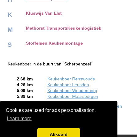
Kluswijs Van Elst
K
Methorst Transport/Keukenlogistiek
M
Stoffelsen Keukenmontage
S
Keukenboer in de buurt van "Scherpenzeel"
2.68 km
Keukenboer Renswoude
4.26 km
Keukenboer Leusden
5.09 km
Keukenboer Woudenberg
5.89 km
Keukenboer Maarsbergen
Bent of kent u een Keukenboer in Scherpenzeel?
Meld een
Cookies are used for ads personalisation.
bedrijf gratis aan
Learn more
Akkoord