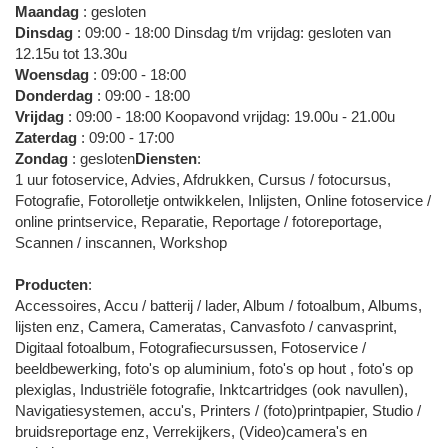
Maandag
: gesloten
Dinsdag
: 09:00 - 18:00 Dinsdag t/m vrijdag: gesloten van
12.15u tot 13.30u
Woensdag
: 09:00 - 18:00
Donderdag
: 09:00 - 18:00
Vrijdag
: 09:00 - 18:00 Koopavond vrijdag: 19.00u - 21.00u
Zaterdag
: 09:00 - 17:00
Zondag
: gesloten
Diensten
:
1 uur fotoservice, Advies, Afdrukken, Cursus / fotocursus,
Fotografie, Fotorolletje ontwikkelen, Inlijsten, Online fotoservice /
online printservice, Reparatie, Reportage / fotoreportage,
Scannen / inscannen, Workshop
Producten
:
Accessoires, Accu / batterij / lader, Album / fotoalbum, Albums,
lijsten enz, Camera, Cameratas, Canvasfoto / canvasprint,
Digitaal fotoalbum, Fotografiecursussen, Fotoservice /
beeldbewerking, foto's op aluminium, foto's op hout , foto's op
plexiglas, Industriële fotografie, Inktcartridges (ook navullen),
Navigatiesystemen, accu's, Printers / (foto)printpapier, Studio /
bruidsreportage enz, Verrekijkers, (Video)camera's en