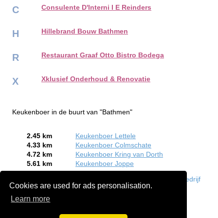
Consulente D'Interni I E Reinders
C
Hillebrand Bouw Bathmen
H
Restaurant Graaf Otto Bistro Bodega
R
Xklusief Onderhoud & Renovatie
X
Keukenboer in de buurt van "Bathmen"
2.45 km
Keukenboer Lettele
4.33 km
Keukenboer Colmschate
4.72 km
Keukenboer Kring van Dorth
5.61 km
Keukenboer Joppe
Bent of kent u een Keukenboer in Bathmen?
Meld een bedrijf
Cookies are used for ads personalisation.
gratis aan
Learn more