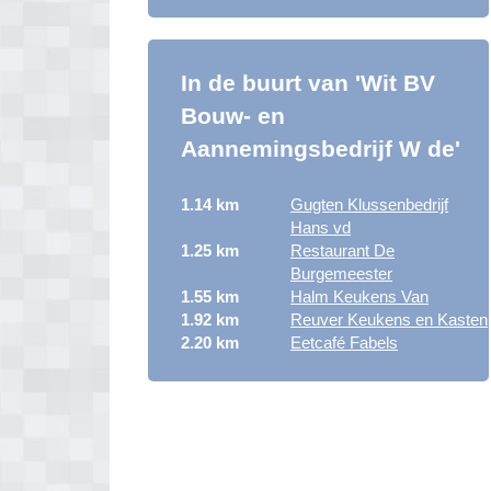
In de buurt van 'Wit BV
Bouw- en
Aannemingsbedrijf W de'
1.14 km
Gugten Klussenbedrijf
Hans vd
1.25 km
Restaurant De
Burgemeester
1.55 km
Halm Keukens Van
1.92 km
Reuver Keukens en Kasten
2.20 km
Eetcafé Fabels