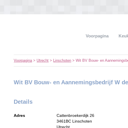
Voorpagina
Keu
Voorpagina
>
Utrecht
>
Linschoten
> Wit BV Bouw- en Aannemingsbe
Wit BV Bouw- en Aannemingsbedrijf W d
Details
Adres
Cattenbroekerdijk 26
3461BC
Linschoten
Utrecht