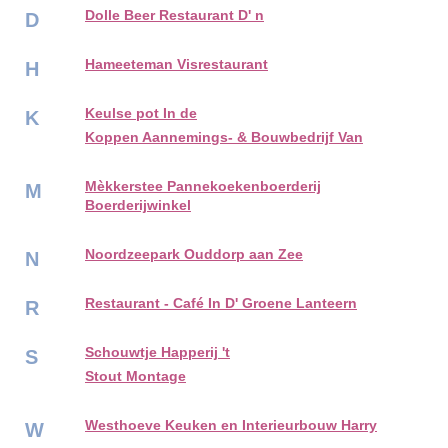
Dolle Beer Restaurant D' n
D
Hameeteman Visrestaurant
H
Keulse pot In de
K
Koppen Aannemings- & Bouwbedrijf Van
Mèkkerstee Pannekoekenboerderij
M
Boerderijwinkel
Noordzeepark Ouddorp aan Zee
N
Restaurant - Café In D' Groene Lanteern
R
Schouwtje Happerij 't
S
Stout Montage
Westhoeve Keuken en Interieurbouw Harry
W