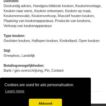
Diensten
:
Deskundig advies, Handgeschilderde keuken, Keukenmontage,
Keuken naar wens, Keuken ontwerpen, Keuken op maat,
Keukenrenovatie, Keukenverkoop, Massief houten keuken,
Plaatsing van keukenapparatuur, Productie van keukens,
Verkoop van keukenapparatuur
Type keuken
:
Gesloten keuken, Halfopen keuken, Kookeiland, Open keuken
Stijl
:
Greeploos, Landelijk
Betalingsmogelijkheden
:
Bank / giro overschrijving, Pin, Contant
Aangesloten bij / Certificering
:
Cookies are used for ads personalisation.
Centrale Branchevereniging Wonen, In Retail
Learn more
Akkoord