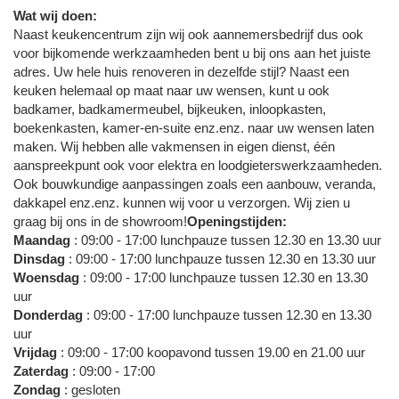
Wat wij doen:
Naast keukencentrum zijn wij ook aannemersbedrijf dus ook
voor bijkomende werkzaamheden bent u bij ons aan het juiste
adres. Uw hele huis renoveren in dezelfde stijl? Naast een
keuken helemaal op maat naar uw wensen, kunt u ook
badkamer, badkamermeubel, bijkeuken, inloopkasten,
boekenkasten, kamer-en-suite enz.enz. naar uw wensen laten
maken. Wij hebben alle vakmensen in eigen dienst, één
aanspreekpunt ook voor elektra en loodgieterswerkzaamheden.
Ook bouwkundige aanpassingen zoals een aanbouw, veranda,
dakkapel enz.enz. kunnen wij voor u verzorgen. Wij zien u
graag bij ons in de showroom!
Openingstijden:
Maandag
: 09:00 - 17:00 lunchpauze tussen 12.30 en 13.30 uur
Dinsdag
: 09:00 - 17:00 lunchpauze tussen 12.30 en 13.30 uur
Woensdag
: 09:00 - 17:00 lunchpauze tussen 12.30 en 13.30
uur
Donderdag
: 09:00 - 17:00 lunchpauze tussen 12.30 en 13.30
uur
Vrijdag
: 09:00 - 17:00 koopavond tussen 19.00 en 21.00 uur
Zaterdag
: 09:00 - 17:00
Zondag
: gesloten