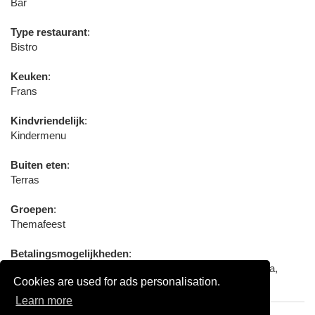
Bar
Type restaurant
:
Bistro
Keuken
:
Frans
Kindvriendelijk
:
Kindermenu
Buiten eten
:
Terras
Groepen
:
Themafeest
Betalingsmogelijkheden
:
Contant, Pin, Bank / giro overschrijving, MasterCard, Visa,
Cookies are used for ads personalisation.
Overige cadeaubon
Learn more